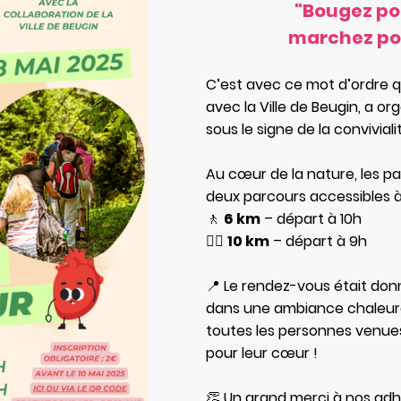
"Bougez po
marchez pou
C’est avec ce mot d’ordre q
avec la Ville de Beugin, a o
sous le signe de la convivialit
Au cœur de la nature, les pa
deux parcours accessibles à
🚶
6 km
– départ à 10h
🚶‍♂️
10 km
– départ à 9h
📍 Le rendez-vous était do
dans une ambiance chaleureu
toutes les personnes venue
pour leur cœur !
👏 Un grand merci à nos adh