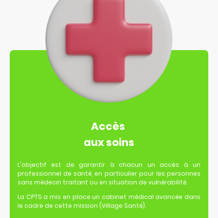
Accès
aux soins
L'objectif est de garantir à chacun un accès à un
professionnel de santé, en particulier pour les personnes
sans médecin traitant ou en situation de vulnérabilité.
La CPTS a mis en place un cabinet médical avancée dans
le cadre de cette mission (Village Santé).